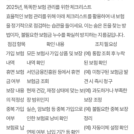
2025년, 똑똑한 보험 관리를 위한 체크리스트
효율적인 보험 관리를 위해 아래 체크리스트를 활용하여
내 보험
을 정기적으로 점검하는 습관을 들이세요. 이는
숨은 돈을 찾는 방
법
이자, 불필요한
보험금 누수
를 확실히 방지하는 지름길입니다.
점검 항목
확인 내용
조치 필요성
가입 보험
모든 보험사 가입 상품 및 보장
(예) 통합 조회 후 누락
내역
내역 확인
된 보험 확인
휴면 보험
서민금융진흥원 등에서 휴면
(예) 미청구된 보험금 발
금 여부
보험금 조회
견 시 즉시 청구
보장 내용
현재 건강, 재정 상태에 맞는 보
(예) 과도하거나 부족한
의 적정성
장 범위인지
보장 조정
중복 가입
실손, 암보험 등 중복 가입으로
(예) 불필요한 중복 보장
여부
인한 보험료 낭비 확인
정리
보험료 납
(예) 자동이체 설정 확인
연체 여부, 납입 기간 등 확인