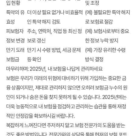
입 현황
및 조정
특약의 유
더 이상 필요 없거나 비효율적
(예) 불필요한 특약 해지
효성
인 특약 해지 검토
로 보험료 절감
피보험자
주소, 연락처, 직업 등 최신 정
(예) 보험사로부터 중요
정보 변경
보로 갱신
한 정보 누락 방지
만기 도래
만기 시 수령 방법, 세금 문제
(예) 가장 유리한 수령
보험금
등 확인
방식 결정
마무리하며: 2025년, 내 보험을 나답게 관리하세요
보험은 우리가 미래의 위험에 대비하기 위해 가입하는 중요한 금
융 상품이지만, 제대로 관리하지 않으면 오히려
보험금 누수
의 원
인이 되거나
숨은 돈
을 찾지 못하게 될 수 있습니다. 2025년에는
더욱 능동적으로
내 보험
을 점검하고 관리하는 습관을 통해 재정
적인 안정감을 확보하시길 바랍니다.
복잡하게 느껴진다면 주저하지 말고 보험 전문가의 도움을 받는
것도 좋은 방법입니다. 전문가와의 상담을 통해 현재의 보험 포트