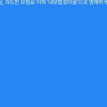
, 과도한 보험료
이제
‘내보험찾아줌’
으로 명쾌하게