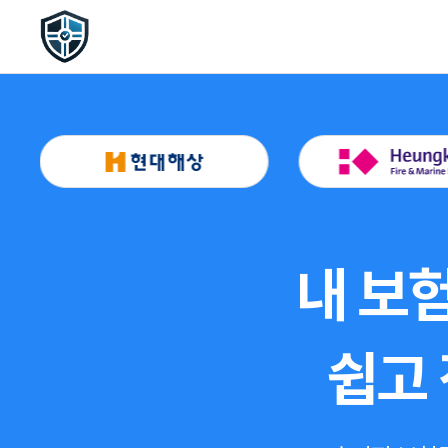
내 보험
쉽고