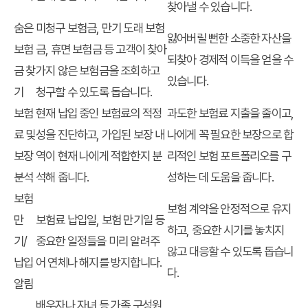
찾아낼 수 있습니다.
숨은
미청구 보험금, 만기 도래 보험
잃어버릴 뻔한 소중한 자산을
보험
금, 휴면 보험금 등 고객이 찾아
되찾아 경제적 이득을 얻을 수
금 찾
가지 않은 보험금을 조회하고
있습니다.
기
청구할 수 있도록 돕습니다.
보험
현재 납입 중인 보험료의 적정
과도한 보험료 지출을 줄이고,
료 및
성을 진단하고, 가입된 보장 내
나에게 꼭 필요한 보장으로 합
보장
역이 현재 나에게 적합한지 분
리적인 보험 포트폴리오를 구
분석
석해 줍니다.
성하는 데 도움을 줍니다.
보험
보험 계약을 안정적으로 유지
만
보험료 납입일, 보험 만기일 등
하고, 중요한 시기를 놓치지
기/
중요한 일정들을 미리 알려주
않고 대응할 수 있도록 돕습니
납입
어 연체나 해지를 방지합니다.
다.
알림
배우자나 자녀 등 가족 구성원