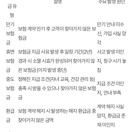
설명
주요 발생 원인
금 유
형
만기
만기 안내 미수
보험 계약 만기 후 고객이 찾아가지 않은 보
보험
신, 가입 사실 망
험금
금
각
휴면
보험금 지급 사유 발생 후 일정 기간(2년)
사고 발생 미인
보험
경과 시 소멸 시효가 완성되어 찾아가지 않
지, 청구 시기 놓
금
은 보험금 (이자 발생 중단)
침
중도
정해진 지급 조건(자녀 교육, 건강 관리 등)
지급 조건 미인
보험
충족 시 받을 수 있으나 찾아가지 않은 보험
지, 안내 부족
금
금
계약 해지 사실
환급
보험 계약 해지 시 발생하는 해지 환급금 중
망각, 환급금 존
금
찾아가지 않은 금액
재 미인지