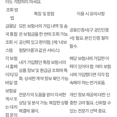
아도 걱정하지 마세요.
조회 방
특징 및 장점
이용 시 유의사항
법
금융당
모든 보험사의 가입 내역 및 숨
공동인증서(구 공인인증
국 통합
은 보험금을 한 번에 조회 가능.
서) 필요. 본인 인증 절차
조회 시
공신력 있고 편리함. (예: '내보
필수.
스템
험찾아줌'과 같은 서비스)
각 보험
해당 보험사에 가입한 이
내가 가입했던 특정 보험사의
사 홈페
력이 있어야 함. 여러 보험
상품 정보 및
환급금 조회
에 특
이지/모
사에 가입했다면 각각 접
화. 상세한 계약 정보 확인 가능.
바일 앱
속해야 하는 번거로움.
보험설
전문가의 도움을 받아 자세한
개인 정보 제공에 대한 신
계사 또
상담 및 분석 가능. 복잡한 상황
중한 고려 필요. 신뢰할 수
는 대리
해결에 용이.
있는 전문가 선택 중요.
점 문의