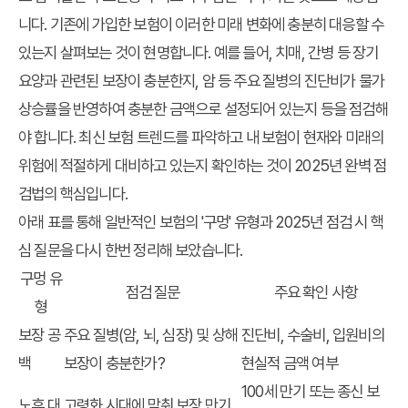
니다. 기존에 가입한 보험이 이러한 미래 변화에 충분히 대응할 수
있는지 살펴보는 것이 현명합니다. 예를 들어, 치매, 간병 등 장기
요양과 관련된 보장이 충분한지, 암 등 주요 질병의 진단비가 물가
상승률을 반영하여 충분한 금액으로 설정되어 있는지 등을 점검해
야 합니다. 최신 보험 트렌드를 파악하고
내 보험
이 현재와 미래의
위험에 적절하게 대비하고 있는지 확인하는 것이
2025년 완벽 점
검법
의 핵심입니다.
아래 표를 통해 일반적인 보험의 '구멍' 유형과 2025년 점검 시 핵
심 질문을 다시 한번 정리해 보았습니다.
구멍 유
점검 질문
주요 확인 사항
형
보장 공
주요 질병(암, 뇌, 심장) 및 상해
진단비, 수술비, 입원비의
백
보장이 충분한가?
현실적 금액 여부
100세 만기 또는 종신 보
노후 대
고령화 시대에 맞춰 보장 만기