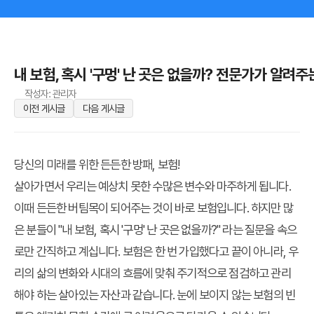
내 보험, 혹시 '구멍' 난 곳은 없을까? 전문가가 알려주
작성자: 관리자
이전 게시글
다음 게시글
당신의 미래를 위한 든든한 방패, 보험!
살아가면서 우리는 예상치 못한 수많은 변수와 마주하게 됩니다.
이때 든든한 버팀목이 되어주는 것이 바로 보험입니다. 하지만 많
은 분들이 "내 보험, 혹시 '구멍' 난 곳은 없을까?" 라는 질문을 속으
로만 간직하고 계십니다. 보험은 한 번 가입했다고 끝이 아니라, 우
리의 삶의 변화와 시대의 흐름에 맞춰 주기적으로 점검하고 관리
해야 하는 살아있는 자산과 같습니다. 눈에 보이지 않는 보험의 빈