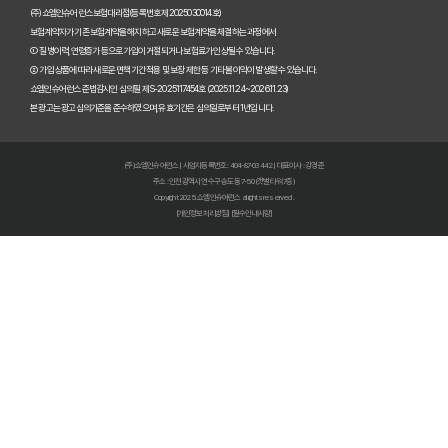
(주)쇼엠인슈어런스 보험대리점(등록번호 제2025030014호)
내 보험, 잠자고 있는 돈 깨우기! 2025년 보험금 찾아가는 비법 대공개
보험계약자가 기존 보험계약을 해지하고 새로운 보험계약을 체결하는 과정에서
① 질병이력, 연령증가 등으로 가입이 거절되거나 보험료가 인상될 수 있습니다.
② 가입 상품에 따라 새로운 면책기간 적용 및 보장 제한 등 기타 불이익이 발생할 수 있습니다.
내 보험 다 보여? 숨은 보험금 찾고 2025년 보험료 다이어트 성공!
쇼엠인슈어런스 준법감시인 심의필 제S-2025117454호 (2025.11.24~2026.11.23)
본 광고는 광고심의기준을 준수하였으며, 유효기간은 심의일로부터 1년입니다.
내 보험 가입내역 한눈에! 숨은 보험금 찾고 똑똑하게 보험 관리하는 
보험다모아 2025 완벽 활용법: 숨겨진 혜택 찾고 보험료 절약하는 비
(주)쇼엠인슈어런스 | 사업자등록번호 : 404-87-03442 | 대표이사 : 강경준
주소 : 인천광역시 연수구 송도동 7-50 (갯벌타워 7층)
내 보험, 5분 안에 숨은 보험금까지 싹싹! 지금 바로 조회하세요
Copyright 2025. 쇼엠인슈어런스 all rights reserved.
[개인정보처리방침]
[필수안내사항]
내 보험금, 잠자고 있는 돈 깨우기! 내보험찾아줌 200% 활용법
내 보험금 잠자고 있나요? 2024년 놓치면 후회할 내보험찾아줌 활용
숨은 보험금, 잠자고 있는 내 돈 찾기! 보험환급금 조회로 쏠쏠하게 챙
숨은 보험금, 잠자는 돈 깨우는 마법! 3분 만에 찾는 방법
내 보험금, 잠자고 있나요? 2025년 놓치면 후회할 숨은 보험금 찾기!
내 보험, 잠자고 있는 돈 찾기! 2025년 놓치면 후회할 내 보험 확인 방