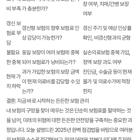
장 여부, 치매/간병 보장
비 부족
가 충분한가?
여부
갱신 보
갱신형 보험의 향후 보험료 인
갱신 주기 및 예상 인상률
험료 부
상 감당이 가능한가?
확인, 비갱신형과의 균형
담
불필요
동일 보장이 여러 보험에 중복
실손의료보험 중복 가입,
한 중복
되어 보험료가 낭비되는가?
정액 보장 과도 여부
과거 가입한 보험의 보장 금액
진단금, 수술금 등이 현재
현재 가
이 현재 의료비를 감당할 수 있
물가 및 의료수가에 적정
치 하락
는가?
한지
결론: 지금 바로 시작하는 든든한 보험 관리
내 보험
의
구멍
을 찾아 메우는 것은 단순히 보험료를 절약하는 것
을 넘어, 미래의 위험에 대한 든든한 안전망을 구축하는 중요한 과
정입니다. 오늘 설명드린
2025년 완벽 점검법
을 바탕으로 여러분
의 보험을 스스로 점검해보고, 만약 어려운 부분이 있다면 주저하