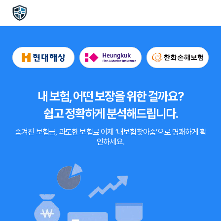
내 보험, 어떤 보장을 위한 걸까요?
쉽고 정확하게 분석해드립니다.
숨겨진 보험금, 과도한 보험료
이제
‘내보험찾아줌’
으로 명쾌하게 확
인하세요.