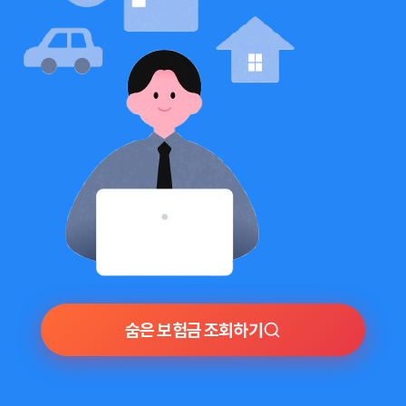
숨은 보험금 조회하기