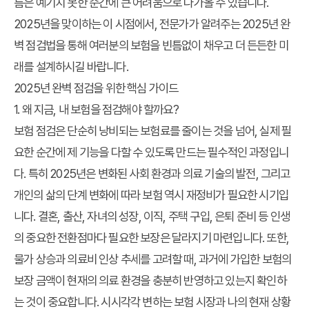
틈은 예기치 못한 순간에 큰 어려움으로 다가올 수 있습니다.
2025년을 맞이하는 이 시점에서, 전문가가 알려주는 2025년 완
벽 점검법을 통해 여러분의 보험을 빈틈없이 채우고 더 든든한 미
래를 설계하시길 바랍니다.
2025년 완벽 점검을 위한 핵심 가이드
1. 왜 지금, 내 보험을 점검해야 할까요?
보험 점검은 단순히 낭비되는 보험료를 줄이는 것을 넘어, 실제 필
요한 순간에 제 기능을 다할 수 있도록 만드는 필수적인 과정입니
다. 특히 2025년은 변화된 사회 환경과 의료 기술의 발전, 그리고
개인의 삶의 단계 변화에 따라 보험 역시 재정비가 필요한 시기입
니다. 결혼, 출산, 자녀의 성장, 이직, 주택 구입, 은퇴 준비 등 인생
의 중요한 전환점마다 필요한 보장은 달라지기 마련입니다. 또한,
물가 상승과 의료비 인상 추세를 고려할 때, 과거에 가입한 보험의
보장 금액이 현재의 의료 환경을 충분히 반영하고 있는지 확인하
는 것이 중요합니다. 시시각각 변하는 보험 시장과 나의 현재 상황