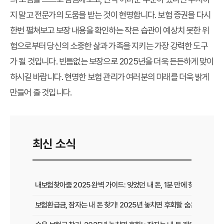
지 말고 전문가의 도움을 받는 것이 현명합니다. 보험 증권을 다시
한번 펼쳐보고 보장 내용을 확인하는 작은 습관이 예상치 못한 위
험으로부터 당신의 소중한 삶과 가족을 지키는 가장 강력한 도구
가 될 것입니다. 빈틈없는 보장으로 2025년을 더욱 든든하게 맞이
하시길 바랍니다. 현명한 보험 관리가 여러분의 미래를 더욱 밝게
만들어 줄 것입니다.
최신 소식
내보험찾아줌 2025 완벽 가이드: 잊었던 내 돈, 1분 만에 찾는 비법 공
보험환급금, 잠자는 내 돈 찾기! 2025년 놓치면 후회할 숨은 보험금 