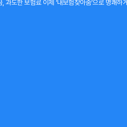
, 과도한 보험료
이제
‘내보험찾아줌’
으로 명쾌하게