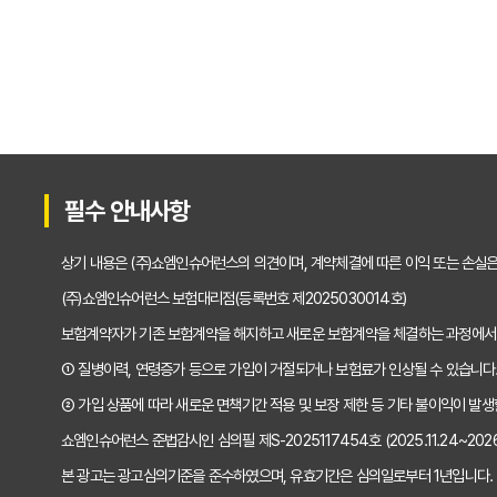
내 보험, 잠자고 있는 
내 보험금 찾기, '잠자는
내 보험 찾아줌: 2025
내 보험 환급금, 잠자고
필수 안내사항
숨은 보험금 찾기, 202
상기 내용은 (주)쇼엠인슈어런스의 의견이며, 계약체결에 따른 이익 또는 손실
내 보험금, 잠자고 있는 
(주)쇼엠인슈어런스 보험대리점(등록번호 제2025030014호)
보험계약자가 기존 보험계약을 해지하고 새로운 보험계약을 체결하는 과정에서
내 보험, 잠자고 있는 
① 질병이력, 연령증가 등으로 가입이 거절되거나 보험료가 인상될 수 있습니다
내 보험 다 보여? 숨은
② 가입 상품에 따라 새로운 면책기간 적용 및 보장 제한 등 기타 불이익이 발생
쇼엠인슈어런스 준법감시인 심의필 제S-2025117454호 (2025.11.24~2026.1
내 보험 가입내역 한눈에
본 광고는 광고심의기준을 준수하였으며, 유효기간은 심의일로부터 1년입니다.