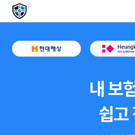
내 보험
쉽고