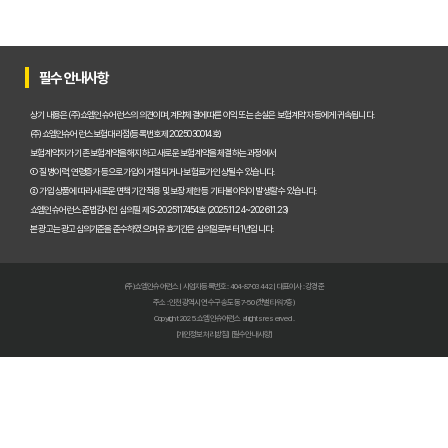
내 보험 환급금, 잠자고 있는 돈 깨우는 3가지 방법
숨은 보험금 찾기, 2025년 놓치면 후회! 내 돈 살리는 마지막 기회!
필수 안내사항
내 보험금, 잠자고 있는 돈 깨우기! 2025년 숨은 보험금 찾기 A to Z
상기 내용은 (주)쇼엠인슈어런스의 의견이며, 계약체결에 따른 이익 또는 손실은 보험계약자 등에게 귀속됩니다.
(주)쇼엠인슈어런스 보험대리점(등록번호 제2025030014호)
내 보험, 잠자고 있는 돈 깨우기! 2025년 보험금 찾아가는 비법 대공개
보험계약자가 기존 보험계약을 해지하고 새로운 보험계약을 체결하는 과정에서
① 질병이력, 연령증가 등으로 가입이 거절되거나 보험료가 인상될 수 있습니다.
② 가입 상품에 따라 새로운 면책기간 적용 및 보장 제한 등 기타 불이익이 발생할 수 있습니다.
내 보험 다 보여? 숨은 보험금 찾고 2025년 보험료 다이어트 성공!
쇼엠인슈어런스 준법감시인 심의필 제S-2025117454호 (2025.11.24~2026.11.23)
본 광고는 광고심의기준을 준수하였으며, 유효기간은 심의일로부터 1년입니다.
내 보험 가입내역 한눈에! 숨은 보험금 찾고 똑똑하게 보험 관리하는 
보험다모아 2025 완벽 활용법: 숨겨진 혜택 찾고 보험료 절약하는 비
(주)쇼엠인슈어런스 | 사업자등록번호 : 404-87-03442 | 대표이사 : 강경준
주소 : 인천광역시 연수구 송도동 7-50 (갯벌타워 7층)
내 보험, 5분 안에 숨은 보험금까지 싹싹! 지금 바로 조회하세요
Copyright 2025. 쇼엠인슈어런스 all rights reserved.
[개인정보처리방침]
[필수안내사항]
내 보험금, 잠자고 있는 돈 깨우기! 내보험찾아줌 200% 활용법
내 보험금 잠자고 있나요? 2024년 놓치면 후회할 내보험찾아줌 활용
숨은 보험금, 잠자고 있는 내 돈 찾기! 보험환급금 조회로 쏠쏠하게 챙