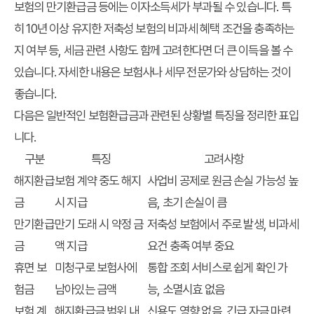
보험의 만기환급금 등에는 이자소득세가 부과될 수 있습니다. 특
히 10년 이상 유지한 저축성 보험의 비과세 혜택 조건을 충족하는
지 여부 등, 세금 관련 사항도 함께 고려한다면 더 큰 이득을 볼 수
있습니다. 자세한 내용은 보험사나 세무 전문가와 상담하는 것이
좋습니다.
다음은 일반적인 보험환급금과 관련된 상황별 특징을 정리한 표입
니다.
구분
특징
고려사항
해지환급
보험 계약 중도 해지
사업비 공제로 원금 손실 가능성 높
금
시 지급
음, 초기 손실이 큼
만기환급
만기 도래 시 약정 금
저축성 보험에서 주로 발생, 비과세
금
액 지급
요건 충족 여부 중요
휴면 보
미청구로 보험사에
통합 조회 서비스로 쉽게 확인 가
험금
남아있는 금액
능, 소멸시효 없음
보험 계
해지환급금 범위 내
신용도 영향 없음, 긴급 자금 마련