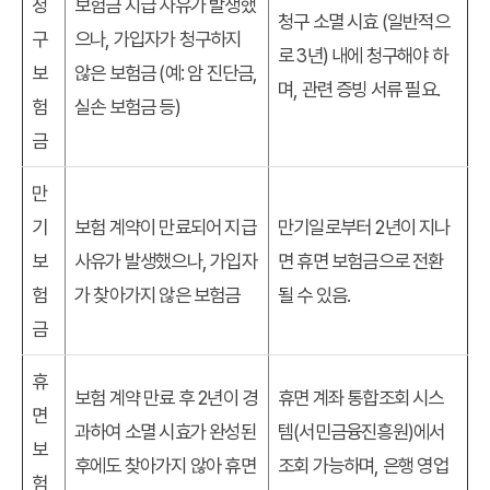
청
보험금 지급 사유가 발생했
청구 소멸 시효 (일반적으
구
으나, 가입자가 청구하지
로 3년) 내에 청구해야 하
보
않은 보험금 (예: 암 진단금,
며, 관련 증빙 서류 필요.
험
실손 보험금 등)
금
만
기
보험 계약이 만료되어 지급
만기일로부터 2년이 지나
보
사유가 발생했으나, 가입자
면 휴면 보험금으로 전환
험
가 찾아가지 않은 보험금
될 수 있음.
금
휴
보험 계약 만료 후 2년이 경
휴면 계좌 통합조회 시스
면
과하여 소멸 시효가 완성된
템(서민금융진흥원)에서
보
후에도 찾아가지 않아 휴면
조회 가능하며, 은행 영업
험