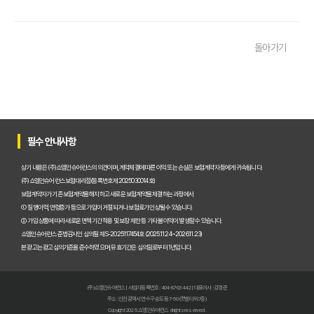
내 보험, 잠자고 있는 돈은 없을까? 2025년 놓치면 후회할 숨은 보험금
돌아가기
내 보험금 찾기, '잠자는 돈' 깨우는 3가지 스마트 전략!
내 보험 찾아줌: 2025년 숨은 보험금 찾기, 지금 바로 확인해야 하는 이
내 보험 환급금, 잠자고 있는 돈 깨우는 3가지 방법
숨은 보험금 찾기, 2025년 놓치면 후회! 내 돈 살리는 마지막 기회!
필수 안내사항
내 보험금, 잠자고 있는 돈 깨우기! 2025년 숨은 보험금 찾기 A to Z
상기 내용은 (주)쇼엠인슈어런스의 의견이며, 계약체결에 따른 이익 또는 손실은 보험계약자 등에게 귀속됩니다.
(주)쇼엠인슈어런스 보험대리점(등록번호 제2025030014호)
내 보험, 잠자고 있는 돈 깨우기! 2025년 보험금 찾아가는 비법 대공개
보험계약자가 기존 보험계약을 해지하고 새로운 보험계약을 체결하는 과정에서
① 질병이력, 연령증가 등으로 가입이 거절되거나 보험료가 인상될 수 있습니다.
② 가입 상품에 따라 새로운 면책기간 적용 및 보장 제한 등 기타 불이익이 발생할 수 있습니다.
내 보험 다 보여? 숨은 보험금 찾고 2025년 보험료 다이어트 성공!
쇼엠인슈어런스 준법감시인 심의필 제S-2025117454호 (2025.11.24~2026.11.23)
본 광고는 광고심의기준을 준수하였으며, 유효기간은 심의일로부터 1년입니다.
내 보험 가입내역 한눈에! 숨은 보험금 찾고 똑똑하게 보험 관리하는 
보험다모아 2025 완벽 활용법: 숨겨진 혜택 찾고 보험료 절약하는 비
(주)쇼엠인슈어런스 | 사업자등록번호 : 404-87-03442 | 대표이사 : 강경준
주소 : 인천광역시 연수구 송도동 7-50 (갯벌타워 7층)
내 보험, 5분 안에 숨은 보험금까지 싹싹! 지금 바로 조회하세요
Copyright 2025. 쇼엠인슈어런스 all rights reserved.